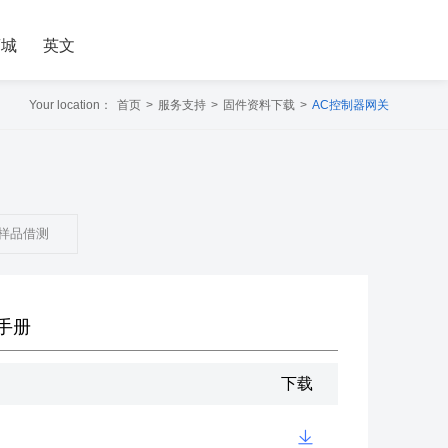
商城
英文
Your location：
首页
>
服务支持
>
固件资料下载
>
AC控制器网关
样品借测
手册
下载